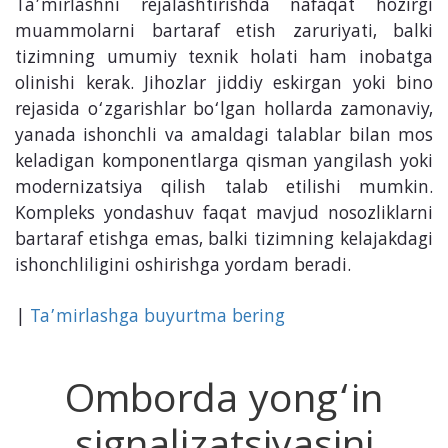
Ta’mirlashni rejalashtirishda nafaqat hozirgi
muammolarni bartaraf etish zaruriyati, balki
tizimning umumiy texnik holati ham inobatga
olinishi kerak. Jihozlar jiddiy eskirgan yoki bino
rejasida o‘zgarishlar bo‘lgan hollarda zamonaviy,
yanada ishonchli va amaldagi talablar bilan mos
keladigan komponentlarga qisman yangilash yoki
modernizatsiya qilish talab etilishi mumkin.
Kompleks yondashuv faqat mavjud nosozliklarni
bartaraf etishga emas, balki tizimning kelajakdagi
ishonchliligini oshirishga yordam beradi.
|
Ta’mirlashga
buyurtma
bering
Omborda yong‘in