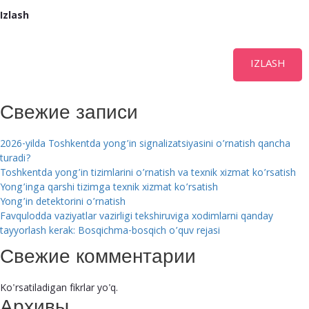
Izlash
IZLASH
Свежие записи
2026-yilda Toshkentda yong’in signalizatsiyasini o’rnatish qancha
turadi?
Toshkentda yong’in tizimlarini o’rnatish va texnik xizmat ko’rsatish
Yong’inga qarshi tizimga texnik xizmat ko’rsatish
Yong’in detektorini o’rnatish
Favqulodda vaziyatlar vazirligi tekshiruviga xodimlarni qanday
tayyorlash kerak: Bosqichma-bosqich o’quv rejasi
Свежие комментарии
Ko'rsatiladigan fikrlar yo'q.