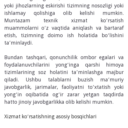
yoki jihozlarning eskirishi tizimning nosozligi yoki
ishlamay qolishiga olib kelishi mumkin.
Muntazam texnik xizmat ko‘rsatish
muammolarni o‘z vaqtida aniqlash va bartaraf
etish, tizimning doimo ish holatida bo‘lishini
ta’minlaydi.
Bundan tashqari, qonunchilik ombor egalari va
foydalanuvchilarini yong‘inga qarshi himoya
tizimlarining soz holatini ta’minlashga majbur
qiladi. Ushbu talablarni buzish ma’muriy
javobgarlik, jarimalar, faoliyatni to‘xtatish yoki
yong‘in oqibatida og‘ir zarar yetgan taqdirda
hatto jinoiy javobgarlikka olib kelishi mumkin.
Xizmat ko‘rsatishning asosiy bosqichlari