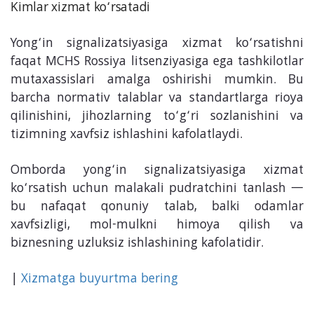
Kimlar xizmat ko‘rsatadi
Yong‘in signalizatsiyasiga xizmat ko‘rsatishni
faqat MCHS Rossiya litsenziyasiga ega tashkilotlar
mutaxassislari amalga oshirishi mumkin. Bu
barcha normativ talablar va standartlarga rioya
qilinishini, jihozlarning to‘g‘ri sozlanishini va
tizimning xavfsiz ishlashini kafolatlaydi.
Omborda yong‘in signalizatsiyasiga xizmat
ko‘rsatish uchun malakali pudratchini tanlash —
bu nafaqat qonuniy talab, balki odamlar
xavfsizligi, mol-mulkni himoya qilish va
biznesning uzluksiz ishlashining kafolatidir.
|
Xizmatga
buyurtma
bering