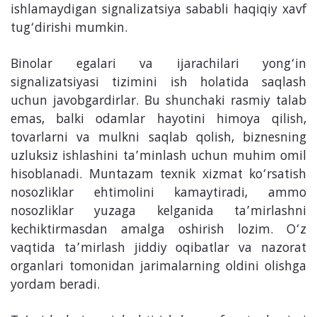
ishlamaydigan signalizatsiya sababli haqiqiy xavf
tug‘dirishi mumkin.
Binolar egalari va ijarachilari yong‘in
signalizatsiyasi tizimini ish holatida saqlash
uchun javobgardirlar. Bu shunchaki rasmiy talab
emas, balki odamlar hayotini himoya qilish,
tovarlarni va mulkni saqlab qolish, biznesning
uzluksiz ishlashini ta’minlash uchun muhim omil
hisoblanadi. Muntazam texnik xizmat ko‘rsatish
nosozliklar ehtimolini kamaytiradi, ammo
nosozliklar yuzaga kelganida ta’mirlashni
kechiktirmasdan amalga oshirish lozim. O‘z
vaqtida ta’mirlash jiddiy oqibatlar va nazorat
organlari tomonidan jarimalarning oldini olishga
yordam beradi.