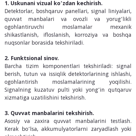
1. Uskunani vizual ko‘zdan kechirish.
Detektorlar, boshqaruv panellari, signal liniyalari,
quvvat manbalari va ovozli va yorug‘likli
ogohlantiruvchi moslamalar mexanik
shikastlanish, ifloslanish, korroziya va boshqa
nuqsonlar borasida tekshiriladi.
2. Funktsional sinov.
Barcha tizim komponentlari tekshiriladi: signal
berish, tutun va issiqlik detektorlarining ishlashi,
ogohlantirish moslamalarining yoqilishi.
Signalning kuzatuv pulti yoki yong‘in qutqaruv
xizmatiga uzatilishini tekshirish.
3. Quvvat manbalarini tekshirish.
Asosiy va zaxira quvvat manbalarini testlash.
Kerak bo‘lsa, akkumulyatorlarni zaryadlash yoki