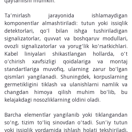
qaytarilishi mumkin.
Ta’mirlash jarayonida ishlamaydigan
komponentlar almashtiriladi: tutun yoki issiqlik
detektorlari, qo‘l bilan ishga tushiriladigan
signalizatorlar, quvvat va boshqaruv modullari,
ovozli signalizatorlar va yorug‘lik ko‘rsatkichlari.
Kabel liniyalari shikastlangan hollarda, o‘t
o‘chirish xavfsizligi qoidalariga va montaj
standartlariga muvofiq, ularning zarur bo‘lgan
qismlari yangilanadi. Shuningdek, korpuslarning
germetikligini tiklash va ulanishlarni namlik va
changdan himoya qilish muhim bo‘lib, bu
kelajakdagi nosozliklarning oldini oladi.
Barcha elementlar yangilanib yoki tiklangandan
so‘ng, tizim to‘liq sinovdan o‘tadi. Sun’iy tutun
yoki issiqlik yordamida ishlash holati tekshiriladi,