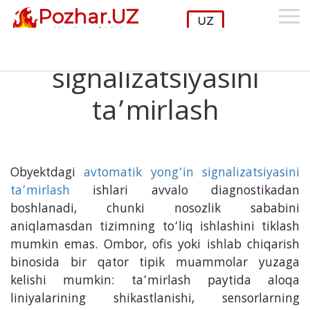
Pozhar.UZ
Oy:
Iyul 2025
Yong'in xavfsizligi
Avtomatik yong’in
signalizatsiyasini
ta’mirlash
Obyektdagi
avtomatik yong‘in signalizatsiyasini
ta’mirlash
ishlari avvalo diagnostikadan
boshlanadi, chunki nosozlik sababini
aniqlamasdan tizimning to‘liq ishlashini tiklash
mumkin emas. Ombor, ofis yoki ishlab chiqarish
binosida bir qator tipik muammolar yuzaga
kelishi mumkin: ta’mirlash paytida aloqa
liniyalarining shikastlanishi, sensorlarning