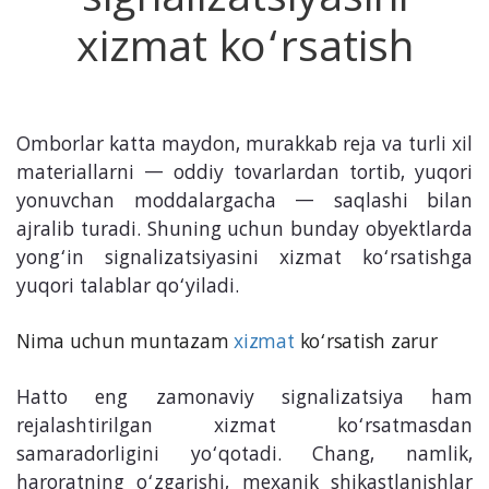
signalizatsiyasini
xizmat ko‘rsatish
Omborlar katta maydon, murakkab reja va turli xil
materiallarni — oddiy tovarlardan tortib, yuqori
yonuvchan moddalargacha — saqlashi bilan
ajralib turadi. Shuning uchun bunday obyektlarda
yong‘in signalizatsiyasini xizmat ko‘rsatishga
yuqori talablar qo‘yiladi.
Nima uchun muntazam
xizmat
ko‘rsatish zarur
Hatto eng zamonaviy signalizatsiya ham
rejalashtirilgan xizmat ko‘rsatmasdan
samaradorligini yo‘qotadi. Chang, namlik,
haroratning o‘zgarishi, mexanik shikastlanishlar