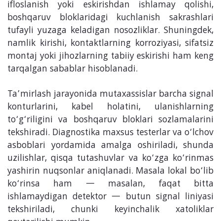
ifloslanish yoki eskirishdan ishlamay qolishi,
boshqaruv bloklaridagi kuchlanish sakrashlari
tufayli yuzaga keladigan nosozliklar. Shuningdek,
namlik kirishi, kontaktlarning korroziyasi, sifatsiz
montaj yoki jihozlarning tabiiy eskirishi ham keng
tarqalgan sabablar hisoblanadi.
Ta’mirlash jarayonida mutaxassislar barcha signal
konturlarini, kabel holatini, ulanishlarning
to‘g‘riligini va boshqaruv bloklari sozlamalarini
tekshiradi. Diagnostika maxsus testerlar va o‘lchov
asboblari yordamida amalga oshiriladi, shunda
uzilishlar, qisqa tutashuvlar va ko‘zga ko‘rinmas
yashirin nuqsonlar aniqlanadi. Masala lokal bo‘lib
ko‘rinsa ham — masalan, faqat bitta
ishlamaydigan detektor — butun signal liniyasi
tekshiriladi, chunki keyinchalik xatoliklar