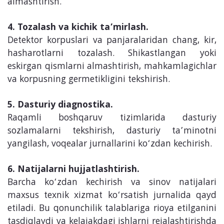
almashtirish.
4. Tozalash va kichik ta’mirlash.
Detektor korpuslari va panjaralaridan chang, kir,
hasharotlarni tozalash. Shikastlangan yoki
eskirgan qismlarni almashtirish, mahkamlagichlar
va korpusning germetikligini tekshirish.
5. Dasturiy diagnostika.
Raqamli boshqaruv tizimlarida dasturiy
sozlamalarni tekshirish, dasturiy ta’minotni
yangilash, voqealar jurnallarini ko‘zdan kechirish.
6. Natijalarni hujjatlashtirish.
Barcha ko‘zdan kechirish va sinov natijalari
maxsus texnik xizmat ko‘rsatish jurnalida qayd
etiladi. Bu qonunchilik talablariga rioya etilganini
tasdiqlaydi va kelajakdagi ishlarni rejalashtirishda