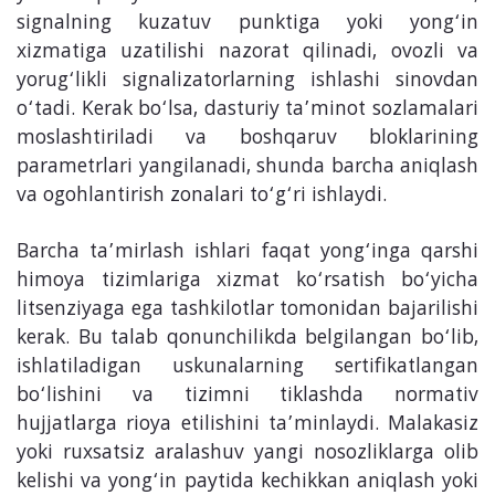
signalning kuzatuv punktiga yoki yong‘in
xizmatiga uzatilishi nazorat qilinadi, ovozli va
yorug‘likli signalizatorlarning ishlashi sinovdan
o‘tadi. Kerak bo‘lsa, dasturiy ta’minot sozlamalari
moslashtiriladi va boshqaruv bloklarining
parametrlari yangilanadi, shunda barcha aniqlash
va ogohlantirish zonalari to‘g‘ri ishlaydi.
Barcha ta’mirlash ishlari faqat yong‘inga qarshi
himoya tizimlariga xizmat ko‘rsatish bo‘yicha
litsenziyaga ega tashkilotlar tomonidan bajarilishi
kerak. Bu talab qonunchilikda belgilangan bo‘lib,
ishlatiladigan uskunalarning sertifikatlangan
bo‘lishini va tizimni tiklashda normativ
hujjatlarga rioya etilishini ta’minlaydi. Malakasiz
yoki ruxsatsiz aralashuv yangi nosozliklarga olib
kelishi va yong‘in paytida kechikkan aniqlash yoki