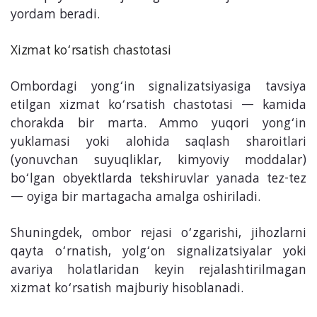
yordam beradi.
Xizmat ko‘rsatish chastotasi
Ombordagi yong‘in signalizatsiyasiga tavsiya
etilgan xizmat ko‘rsatish chastotasi — kamida
chorakda bir marta. Ammo yuqori yong‘in
yuklamasi yoki alohida saqlash sharoitlari
(yonuvchan suyuqliklar, kimyoviy moddalar)
bo‘lgan obyektlarda tekshiruvlar yanada tez-tez
— oyiga bir martagacha amalga oshiriladi.
Shuningdek, ombor rejasi o‘zgarishi, jihozlarni
qayta o‘rnatish, yolg‘on signalizatsiyalar yoki
avariya holatlaridan keyin rejalashtirilmagan
xizmat ko‘rsatish majburiy hisoblanadi.