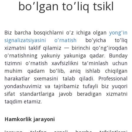
bo’lgan to’liq tsikl
Biz barcha bosqichlarni o’z ichiga olgan
yong’in
signalizatsiyasini o’rnatish
bo’yicha to’liq
xizmatni taklif qilamiz — birinchi qo’ng’iroqdan
o’rnatishning yakuniy yakuniga qadar. Bunday
tizimni o’rnatish xavfsizlikni ta’minlash uchun
muhim qadam bo’lib, aniq ishlab chiqilgan
harakatlar sxemasini talab qiladi. Professional
yondashuvimiz va tajribamiz tufayli biz yuqori
sifat standartlariga javob beradigan xizmatni
taqdim etamiz.
Hamkorlik jarayoni