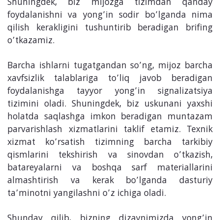
Shuningdek, biz mijozga tizimdan qanday
foydalanishni va yong’in sodir bo’lganda nima
qilish kerakligini tushuntirib beradigan brifing
o’tkazamiz.
Barcha ishlarni tugatgandan so’ng, mijoz barcha
xavfsizlik talablariga to’liq javob beradigan
foydalanishga tayyor yong’in signalizatsiya
tizimini oladi. Shuningdek, biz uskunani yaxshi
holatda saqlashga imkon beradigan muntazam
parvarishlash xizmatlarini taklif etamiz. Texnik
xizmat ko’rsatish tizimning barcha tarkibiy
qismlarini tekshirish va sinovdan o’tkazish,
batareyalarni va boshqa sarf materiallarini
almashtirish va kerak bo’lganda dasturiy
ta’minotni yangilashni o’z ichiga oladi.
Shunday qilib, bizning dizaynimizda yong’in