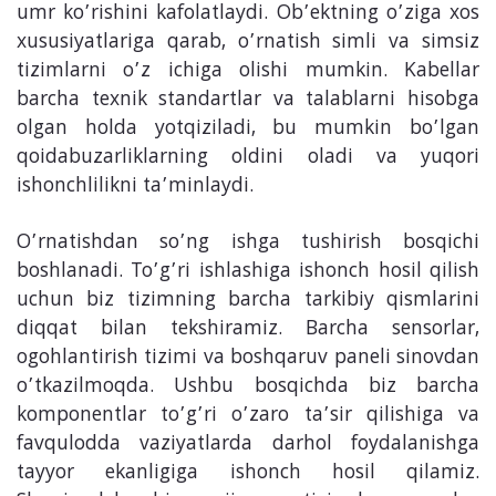
umr ko’rishini kafolatlaydi. Ob’ektning o’ziga xos
xususiyatlariga qarab, o’rnatish simli va simsiz
tizimlarni o’z ichiga olishi mumkin. Kabellar
barcha texnik standartlar va talablarni hisobga
olgan holda yotqiziladi, bu mumkin bo’lgan
qoidabuzarliklarning oldini oladi va yuqori
ishonchlilikni ta’minlaydi.
O’rnatishdan so’ng ishga tushirish bosqichi
boshlanadi. To’g’ri ishlashiga ishonch hosil qilish
uchun biz tizimning barcha tarkibiy qismlarini
diqqat bilan tekshiramiz. Barcha sensorlar,
ogohlantirish tizimi va boshqaruv paneli sinovdan
o’tkazilmoqda. Ushbu bosqichda biz barcha
komponentlar to’g’ri o’zaro ta’sir qilishiga va
favqulodda vaziyatlarda darhol foydalanishga
tayyor ekanligiga ishonch hosil qilamiz.