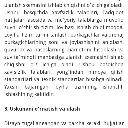
ulanish sxemasini ishlab chiqishni o’z ichiga oladi.
Ushbu bosqichda xavfsizlik talablari, Tadqiqot
natijalari asosida va me’yoriy talablarga muvofiq
suvni o’chirish tizimi loyihasi ishlab chiqilmoqda.
Loyiha tizim turini tanlash, purkagichlar va drenaj
purkagichlarining soni va joylashishini aniqlash,
quvurlar va nasoslarning diametrini hisoblash va
suv ta’minoti manbasiga ulanish sxemasini ishlab
chiqishni o’z ichiga oladi. Ushbu bosqichda
xavfsizlik talablari, yong’indan himoya qilish
standartlari va texnik standartlar hisobga olinadi.
Yaxshi bajarilgan loyiha tizimning ishonchli
ishlashining kalitidir.
3. Uskunani o’rnatish va ulash
Dizayn tugallangandan va barcha kerakli hujjatlar