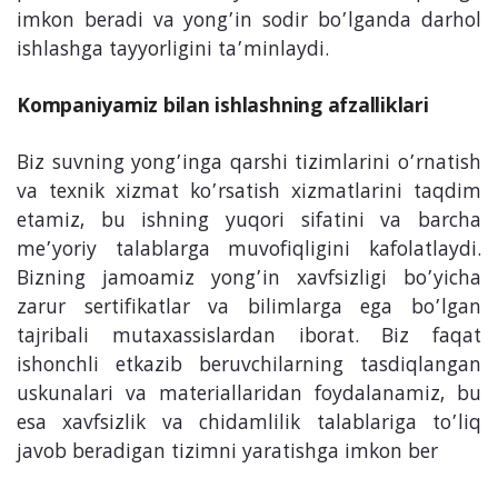
imkon beradi va yong’in sodir bo’lganda darhol
ishlashga tayyorligini ta’minlaydi.
Kompaniyamiz bilan ishlashning afzalliklari
Biz suvning yong’inga qarshi tizimlarini o’rnatish
va texnik xizmat ko’rsatish xizmatlarini taqdim
etamiz, bu ishning yuqori sifatini va barcha
me’yoriy talablarga muvofiqligini kafolatlaydi.
Bizning jamoamiz yong’in xavfsizligi bo’yicha
zarur sertifikatlar va bilimlarga ega bo’lgan
tajribali mutaxassislardan iborat. Biz faqat
ishonchli etkazib beruvchilarning tasdiqlangan
uskunalari va materiallaridan foydalanamiz, bu
esa xavfsizlik va chidamlilik talablariga to’liq
javob beradigan tizimni yaratishga imkon ber