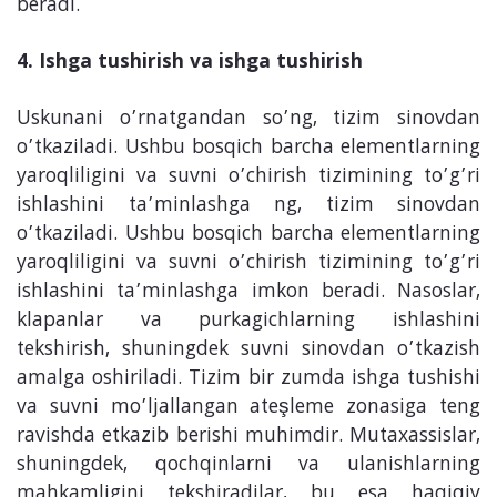
beradi.
4. Ishga tushirish va ishga tushirish
Uskunani o’rnatgandan so’ng, tizim sinovdan
o’tkaziladi. Ushbu bosqich barcha elementlarning
yaroqliligini va suvni o’chirish tizimining to’g’ri
ishlashini ta’minlashga ng, tizim sinovdan
o’tkaziladi. Ushbu bosqich barcha elementlarning
yaroqliligini va suvni o’chirish tizimining to’g’ri
ishlashini ta’minlashga imkon beradi. Nasoslar,
klapanlar va purkagichlarning ishlashini
tekshirish, shuningdek suvni sinovdan o’tkazish
amalga oshiriladi. Tizim bir zumda ishga tushishi
va suvni mo’ljallangan ateşleme zonasiga teng
ravishda etkazib berishi muhimdir. Mutaxassislar,
shuningdek, qochqinlarni va ulanishlarning
mahkamligini tekshiradilar, bu esa haqiqiy