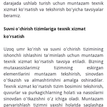
darajada ushlab turish uchun muntazam texnik
xizmat ko’rsatish va tekshirish bo’yicha tavsiyalar
beramiz.
Suvni o’chirish tizimlariga texnik xizmat
ko’rsatish
Uzoq umr ko’rish va suvni o’chirish tizimining
ishonchli ishlashini ta’minlash uchun muntazam
texnik xizmat ko’rsatish tavsiya etiladi. Bizning
mutaxassislarimiz tizimning eskirgan
elementlarini muntazam tekshirish, sinovdan
o’tkazish va almashtirishni amalga oshiradilar.
Texnik xizmat ko’rsatish tizim bosimini tekshirish,
quvurlar va purkagichlarning holati va nasoslarni
sinovdan o’tkazishni o’z ichiga oladi. Muntazam
parvarishlash tizimni yaxshi holatda saqlashga