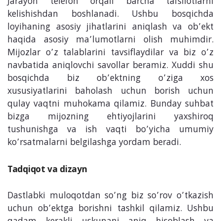
Jarayon telefon orqali barcha tafsilotlarni
kelishishdan boshlanadi. Ushbu bosqichda
loyihaning asosiy jihatlarini aniqlash va ob’ekt
haqida asosiy ma’lumotlarni olish muhimdir.
Mijozlar o’z talablarini tavsiflaydilar va biz o’z
navbatida aniqlovchi savollar beramiz. Xuddi shu
bosqichda biz ob’ektning o’ziga xos
xususiyatlarini baholash uchun borish uchun
qulay vaqtni muhokama qilamiz. Bunday suhbat
bizga mijozning ehtiyojlarini yaxshiroq
tushunishga va ish vaqti bo’yicha umumiy
ko’rsatmalarni belgilashga yordam beradi.
Tadqiqot va dizayn
Dastlabki muloqotdan so’ng biz so’rov o’tkazish
uchun ob’ektga borishni tashkil qilamiz. Ushbu