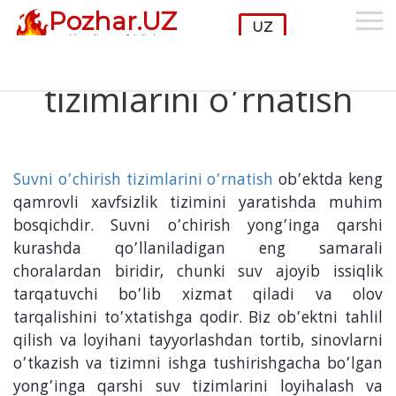
Pozhar.UZ
Oy:
Oktabr 2024
Yong'in xavfsizligi
Suvni o’chirish
tizimlarini o’rnatish
Suvni o’chirish tizimlarini o’rnatish
ob’ektda keng
qamrovli xavfsizlik tizimini yaratishda muhim
bosqichdir. Suvni o’chirish yong’inga qarshi
kurashda qo’llaniladigan eng samarali
choralardan biridir, chunki suv ajoyib issiqlik
tarqatuvchi bo’lib xizmat qiladi va olov
tarqalishini to’xtatishga qodir. Biz ob’ektni tahlil
qilish va loyihani tayyorlashdan tortib, sinovlarni
o’tkazish va tizimni ishga tushirishgacha bo’lgan
yong’inga qarshi suv tizimlarini loyihalash va