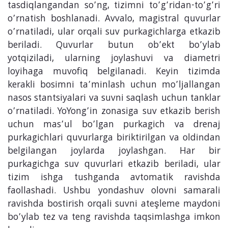
tasdiqlangandan so’ng, tizimni to’g’ridan-to’g’ri
o’rnatish boshlanadi. Avvalo, magistral quvurlar
o’rnatiladi, ular orqali suv purkagichlarga etkazib
beriladi. Quvurlar butun ob’ekt bo’ylab
yotqiziladi, ularning joylashuvi va diametri
loyihaga muvofiq belgilanadi. Keyin tizimda
kerakli bosimni ta’minlash uchun mo’ljallangan
nasos stantsiyalari va suvni saqlash uchun tanklar
o’rnatiladi. YoYong’in zonasiga suv etkazib berish
uchun mas’ul bo’lgan purkagich va drenaj
purkagichlari quvurlarga biriktirilgan va oldindan
belgilangan joylarda joylashgan. Har bir
purkagichga suv quvurlari etkazib beriladi, ular
tizim ishga tushganda avtomatik ravishda
faollashadi. Ushbu yondashuv olovni samarali
ravishda bostirish orqali suvni ateşleme maydoni
bo’ylab tez va teng ravishda taqsimlashga imkon