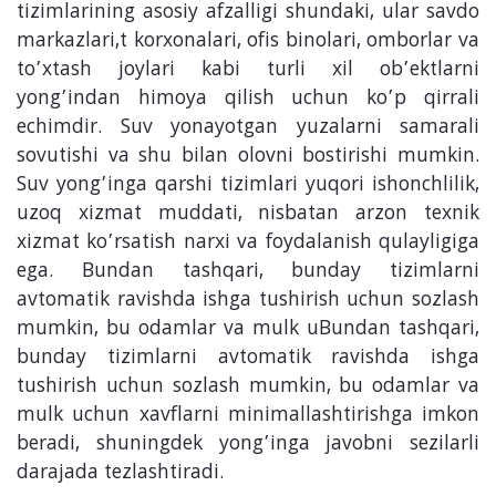
tizimlarining asosiy afzalligi shundaki, ular savdo
markazlari,t korxonalari, ofis binolari, omborlar va
to’xtash joylari kabi turli xil ob’ektlarni
yong’indan himoya qilish uchun ko’p qirrali
echimdir. Suv yonayotgan yuzalarni samarali
sovutishi va shu bilan olovni bostirishi mumkin.
Suv yong’inga qarshi tizimlari yuqori ishonchlilik,
uzoq xizmat muddati, nisbatan arzon texnik
xizmat ko’rsatish narxi va foydalanish qulayligiga
ega. Bundan tashqari, bunday tizimlarni
avtomatik ravishda ishga tushirish uchun sozlash
mumkin, bu odamlar va mulk uBundan tashqari,
bunday tizimlarni avtomatik ravishda ishga
tushirish uchun sozlash mumkin, bu odamlar va
mulk uchun xavflarni minimallashtirishga imkon
beradi, shuningdek yong’inga javobni sezilarli
darajada tezlashtiradi.