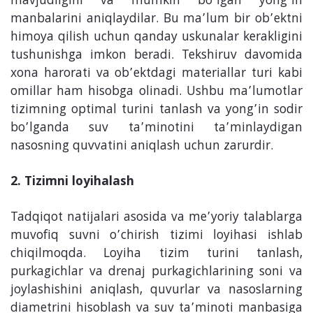
mavjudligini va mumkin bo’lgan yong’in
manbalarini aniqlaydilar. Bu ma’lum bir ob’ektni
himoya qilish uchun qanday uskunalar kerakligini
tushunishga imkon beradi. Tekshiruv davomida
xona harorati va ob’ektdagi materiallar turi kabi
omillar ham hisobga olinadi. Ushbu ma’lumotlar
tizimning optimal turini tanlash va yong’in sodir
bo’lganda suv ta’minotini ta’minlaydigan
nasosning quvvatini aniqlash uchun zarurdir.
2. Tizimni loyihalash
Tadqiqot natijalari asosida va me’yoriy talablarga
muvofiq suvni o’chirish tizimi loyihasi ishlab
chiqilmoqda. Loyiha tizim turini tanlash,
purkagichlar va drenaj purkagichlarining soni va
joylashishini aniqlash, quvurlar va nasoslarning
diametrini hisoblash va suv ta’minoti manbasiga