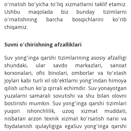
o’rnatish bo’yicha to’liq xizmatlarni taklif etamiz.
Ushbu maqolada biz bunday tizimlarni
o’rnatishning barcha bosqichlarini ko’rib
chiqamiz.
Suvni o’chirishning afzalliklari
Suv yong’inga qarshi tizimlarining asosiy afzalligi
shundaki, ular savdo markazlari, sanoat
korxonalari, ofis binolari, omborlar va to’xtash
joylari kabi turli xil ob’ektlarni yong’indan himoya
qilish uchun ko’p qirrali echimdir. Suv yonayotgan
yuzalarni samarali sovutishi va shu bilan olovni
bostirishi mumkin. Suv yong’inga qarshi tizimlari
yuqori ishonchlilik, uzoq xizmat muddati,
nisbatan arzon texnik xizmat ko’rsatish narxi va
foydalanish qulayligiga egaSuv yong’inga qarshi