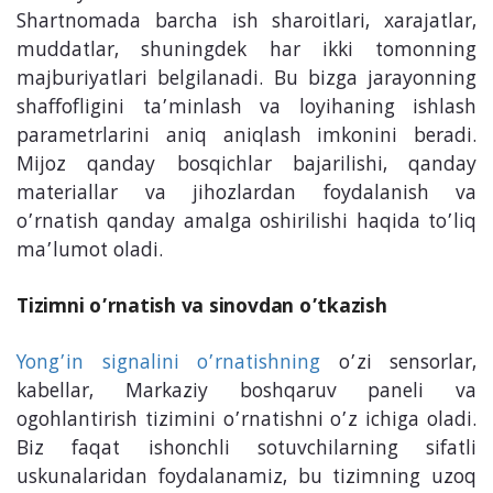
Shartnomada barcha ish sharoitlari, xarajatlar,
muddatlar, shuningdek har ikki tomonning
majburiyatlari belgilanadi. Bu bizga jarayonning
shaffofligini ta’minlash va loyihaning ishlash
parametrlarini aniq aniqlash imkonini beradi.
Mijoz qanday bosqichlar bajarilishi, qanday
materiallar va jihozlardan foydalanish va
o’rnatish qanday amalga oshirilishi haqida to’liq
ma’lumot oladi.
Tizimni o’rnatish va sinovdan o’tkazish
Yong’in signalini o’rnatishning
o’zi sensorlar,
kabellar, Markaziy boshqaruv paneli va
ogohlantirish tizimini o’rnatishni o’z ichiga oladi.
Biz faqat ishonchli sotuvchilarning sifatli
uskunalaridan foydalanamiz, bu tizimning uzoq