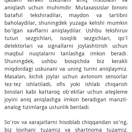
qadam kerakli uskunani aniq hisoblash va
aniqlash uchun muhimdir. Mutaxassislar binoni
batafsil tekshiradilar, maydon va tartibni
baholaydilar, shuningdek yuzaga kelishi mumkin
bo’lgan xavflarni aniqlaydilar. Ushbu tekshiruv
tutun sezgichlari, issiqlik sezgichlari, qo’l
detektorlari va signallarni joylashtirish uchun
maqbul nuqtalarni tanlashga imkon beradi.
Shuningdek, ushbu bosqichda biz kerakli
miqdordagi uskunani va uning turini aniqlaymiz.
Masalan, kichik joylar uchun avtonom sensorlar
tez-tez ishlatiladi, ofis yoki ishlab chiqarish
binolari kabi kattaroq ob’ektlar uchun ateşleme
joyini aniq aniqlashga imkon beradigan manzil-
analog tizimlarga ustunlik beriladi.
So’rov va xarajatlarni hisoblab chiqqandan so’ng,
biz loyihani tuzamiz va shartnoma tuzamiz.