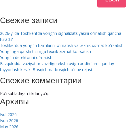
IZLASH
Свежие записи
2026-yilda Toshkentda yong’in signalizatsiyasini o’rnatish qancha
turadi?
Toshkentda yong’in tizimlarini o’rnatish va texnik xizmat ko’rsatish
Yong’inga qarshi tizimga texnik xizmat ko’rsatish
Yong’in detektorini o’rnatish
Favqulodda vaziyatlar vazirligi tekshiruviga xodimlarni qanday
tayyorlash kerak: Bosqichma-bosqich o’quv rejasi
Свежие комментарии
Ko'rsatiladigan fikrlar yo'q.
Архивы
Iyul 2026
Iyun 2026
May 2026