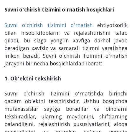
Suvni o’chirish tizimini o’rnatish bosqichlari
Suvni o’chirish tizimini o’rnatish
ehtiyotkorlik
bilan hisob-kitoblarni va rejalashtirishni talab
qiladi, bu sizga yong’in xavfiga darhol javob
beradigan xavfsiz va samarali tizimni yaratishga
imkon beradi. Suvni o’chirish tizimini o’rnatish
jarayoni bir necha bosqichlardan iborat:
1. Ob’ektni tekshirish
Suvni o’chirish tizimini o’rnatishda birinchi
qadam ob’ektni tekshirishdir. Ushbu bosqichda
mutaxassislar saytga boradilar va binolarni
tekshiradilar, ularning maydonini, shiftlarning
balandligini, rejalashtirish xususiyatlarini, aloqa