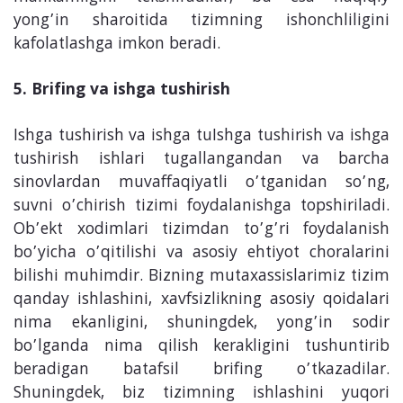
yong’in sharoitida tizimning ishonchliligini
kafolatlashga imkon beradi.
5. Brifing va ishga tushirish
Ishga tushirish va ishga tuIshga tushirish va ishga
tushirish ishlari tugallangandan va barcha
sinovlardan muvaffaqiyatli o’tganidan so’ng,
suvni o’chirish tizimi foydalanishga topshiriladi.
Ob’ekt xodimlari tizimdan to’g’ri foydalanish
bo’yicha o’qitilishi va asosiy ehtiyot choralarini
bilishi muhimdir. Bizning mutaxassislarimiz tizim
qanday ishlashini, xavfsizlikning asosiy qoidalari
nima ekanligini, shuningdek, yong’in sodir
bo’lganda nima qilish kerakligini tushuntirib
beradigan batafsil brifing o’tkazadilar.
Shuningdek, biz tizimning ishlashini yuqori