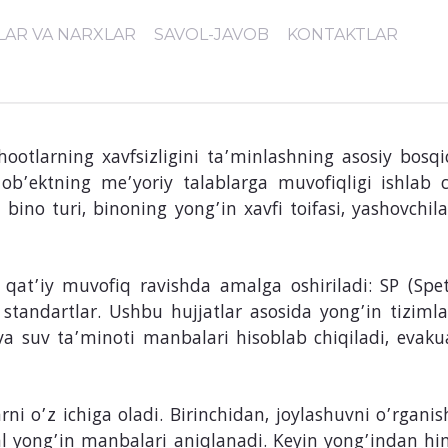
LAR VA NARXLAR
SAVOL-JAVOB
KONTAKTLAR
Yong’in tizimini loyihalas
ootlarning xavfsizligini ta’minlashning asosiy bosq
ob’ektning me’yoriy talablarga muvofiqligi ishlab ch
a bino turi, binoning yong’in xavfi toifasi, yashovchil
a qat’iy muvofiq ravishda amalga oshiriladi: SP (Spet
standartlar. Ushbu hujjatlar asosida yong’in tizimlar
 suv ta’minoti manbalari hisoblab chiqiladi, evakuat
ni o’z ichiga oladi. Birinchidan, joylashuvni o’rganish
sial yong’in manbalari aniqlanadi. Keyin yong’indan him