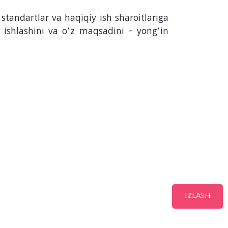
standartlar va haqiqiy ish sharoitlariga
z ishlashini va o’z maqsadini – yong’in
IZLASH