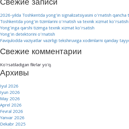
Свежие записи
2026-yilda Toshkentda yong’in signalizatsiyasini o’rnatish qancha 
Toshkentda yong’in tizimlarini o’rnatish va texnik xizmat ko’rsatish
Yong’inga qarshi tizimga texnik xizmat ko’rsatish
Yong’in detektorini o’rnatish
Favqulodda vaziyatlar vazirligi tekshiruviga xodimlarni qanday tay
Свежие комментарии
Ko'rsatiladigan fikrlar yo'q.
Архивы
Iyul 2026
Iyun 2026
May 2026
Aprel 2026
Fevral 2026
Yanvar 2026
Dekabr 2025