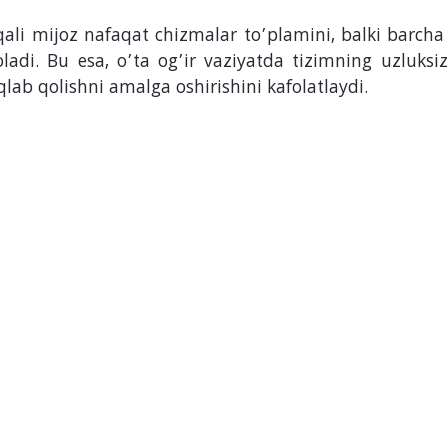
qali mijoz nafaqat chizmalar to’plamini, balki barcha 
ladi. Bu esa, o’ta og’ir vaziyatda tizimning uzluksi
qlab qolishni amalga oshirishini kafolatlaydi.