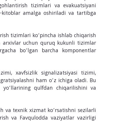
gohlantirish tizimlari va evakuatsiyani
kitoblar amalga oshiriladi va tartibga
rish tizimlari ko’pincha ishlab chiqarish
a arxivlar uchun quruq kukunli tizimlar
rlargacha bo’lgan barcha komponentlar
mi, xavfsizlik signalizatsiyasi tizimi,
egratsiyalashni ham o’z ichiga oladi. Bu
yo’llarining qulfdan chiqarilishini va
h va texnik xizmat ko’rsatishni sezilarli
rish va Favqulodda vaziyatlar vazirligi