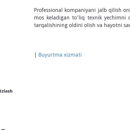
Professional kompaniyani jalb qilish or
mos keladigan to’liq texnik yechimni o
tarqalishining oldini olish va hayotni sa
|
Buyurtma xizmati
Izlash