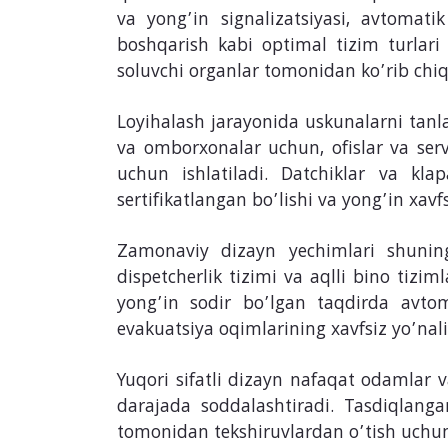
va yong’in signalizatsiyasi, avtomatik
boshqarish kabi optimal tizim turlari
soluvchi organlar tomonidan ko’rib chiq
Loyihalash jarayonida uskunalarni tanlas
va omborxonalar uchun, ofislar va serv
uchun ishlatiladi. Datchiklar va kla
sertifikatlangan bo’lishi va yong’in xavfs
Zamonaviy dizayn yechimlari shuningdek
dispetcherlik tizimi va aqlli bino tizi
yong’in sodir bo’lgan taqdirda avtoma
evakuatsiya oqimlarining xavfsiz yo’nalis
Yuqori sifatli dizayn nafaqat odamlar va
darajada soddalashtiradi. Tasdiqlangan
tomonidan tekshiruvlardan o’tish uchun