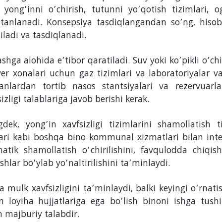
 yong’inni o’chirish, tutunni yo’qotish tizimlari, o
 tanlanadi. Konsepsiya tasdiqlangandan so’ng, hisob-
iladi va tasdiqlanadi.
hga alohida e’tibor qaratiladi. Suv yoki ko’pikli o’chi
er xonalari uchun gaz tizimlari va laboratoriyalar v
panlardan tortib nasos stantsiyalari va rezervua
izligi talablariga javob berishi kerak.
, yong’in xavfsizligi tizimlarini shamollatish tizi
mlari kabi boshqa bino kommunal xizmatlari bilan int
tik shamollatish o’chirilishini, favqulodda chiqish 
hlar bo’ylab yo’naltirilishini ta’minlaydi.
 mulk xavfsizligini ta’minlaydi, balki keyingi o’rnatis
 loyiha hujjatlariga ega bo’lish binoni ishga tushi
 majburiy talabdir.