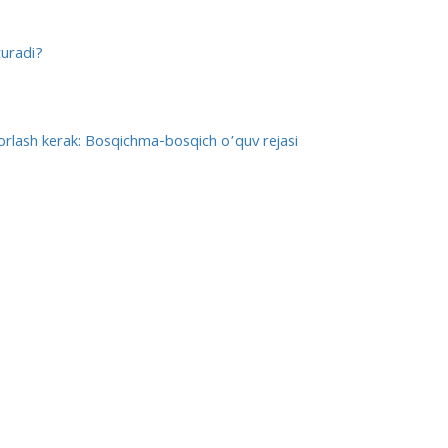
turadi?
yorlash kerak: Bosqichma-bosqich o’quv rejasi