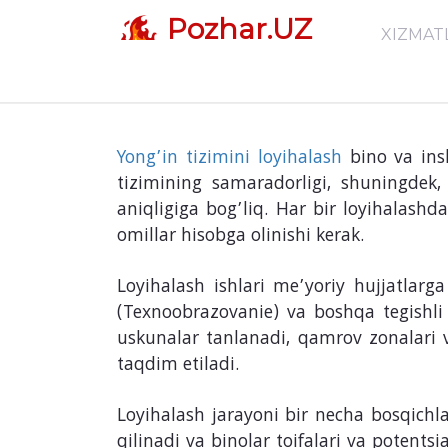
Pozhar.UZ
XIZMAT
Oy:
Noyabr 2025
Yong'in xavfsizligi
Yong’in tizimini loyihalash
bino va insh
tizimining samaradorligi, shuningdek, 
aniqligiga bog’liq. Har bir loyihalashd
omillar hisobga olinishi kerak.
Loyihalash ishlari me’yoriy hujjatlarg
(Texnoobrazovanie) va boshqa tegishli 
uskunalar tanlanadi, qamrov zonalari va
taqdim etiladi.
Loyihalash jarayoni bir necha bosqichlar
qilinadi va binolar toifalari va potent