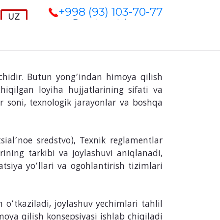
+998 (93) 103-70-77
Bepul maslahat
h
ichidir. Butun yong’indan himoya qilish
iqilgan loyiha hujjatlarining sifati va
ar soni, texnologik jarayonlar va boshqa
sial’noe sredstvo), Texnik reglamentlar
ining tarkibi va joylashuvi aniqlanadi,
siya yo’llari va ogohlantirish tizimlari
 o’tkaziladi, joylashuv yechimlari tahlil
oya qilish konsepsiyasi ishlab chiqiladi