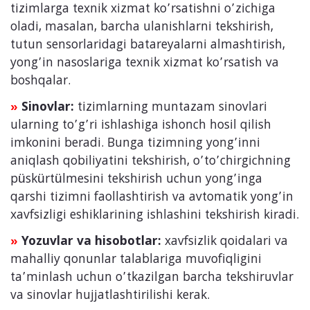
tizimlarga texnik xizmat ko’rsatishni o’zichiga
oladi, masalan, barcha ulanishlarni tekshirish,
tutun sensorlaridagi batareyalarni almashtirish,
yong’in nasoslariga texnik xizmat ko’rsatish va
boshqalar.
Sinovlar:
tizimlarning muntazam sinovlari
»
ularning to’g’ri ishlashiga ishonch hosil qilish
imkonini beradi. Bunga tizimning yong’inni
aniqlash qobiliyatini tekshirish, o’to’chirgichning
püskürtülmesini tekshirish uchun yong’inga
qarshi tizimni faollashtirish va avtomatik yong’in
xavfsizligi eshiklarining ishlashini tekshirish kiradi.
Yozuvlar va hisobotlar:
xavfsizlik qoidalari va
»
mahalliy qonunlar talablariga muvofiqligini
ta’minlash uchun o’tkazilgan barcha tekshiruvlar
va sinovlar hujjatlashtirilishi kerak.