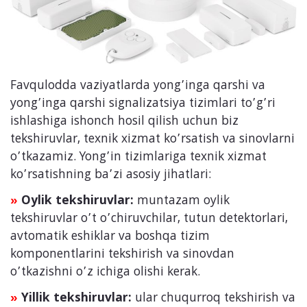
Favqulodda vaziyatlarda yong’inga qarshi va
yong’inga qarshi signalizatsiya tizimlari to’g’ri
ishlashiga ishonch hosil qilish uchun biz
tekshiruvlar, texnik xizmat ko’rsatish va sinovlarni
o’tkazamiz. Yong’in tizimlariga texnik xizmat
ko’rsatishning ba’zi asosiy jihatlari:
Oylik tekshiruvlar:
muntazam oylik
»
tekshiruvlar o’t o’chiruvchilar, tutun detektorlari,
avtomatik eshiklar va boshqa tizim
komponentlarini tekshirish va sinovdan
o’tkazishni o’z ichiga olishi kerak.
Yillik tekshiruvlar:
ular chuqurroq tekshirish va
»