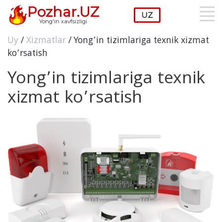
Pozhar.UZ
Yong'in xavfsizligi
Uy
/
Xizmatlar
/ Yong’in tizimlariga texnik xizmat
ko’rsatish
Yong’in tizimlariga texnik
xizmat ko’rsatish