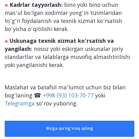
Kadrlar tayyorlash:
bino yoki bino uchun
»
mas’ul bo’lgan xodimlar yong’in tizimlaridan
to’g’ri foydalanish va texnik xizmat ko’rsatish
bo’yicha o’qitilishi kerak.
Uskunaga texnik xizmat ko’rsatish va
»
yangilash:
nosoz yoki eskirgan uskunalar joriy
standartlar va talablarga muvofiq almashtirilishi
yoki yangilanishi kerak.
Maslahat va batafsil ma’lumot uchun biz bilan
bog’laning ☎
+998 (93) 103-70-77
yoki
Telegramga
so’rov yuboring.
Bizga qo'ng'iroq qiling