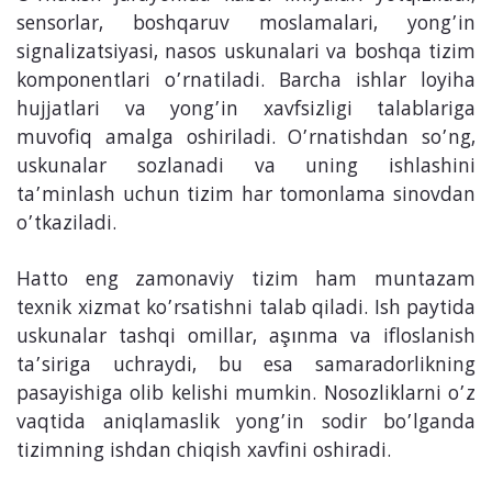
sensorlar, boshqaruv moslamalari, yong’in
signalizatsiyasi, nasos uskunalari va boshqa tizim
komponentlari o’rnatiladi. Barcha ishlar loyiha
hujjatlari va yong’in xavfsizligi talablariga
muvofiq amalga oshiriladi. O’rnatishdan so’ng,
uskunalar sozlanadi va uning ishlashini
ta’minlash uchun tizim har tomonlama sinovdan
o’tkaziladi.
Hatto eng zamonaviy tizim ham muntazam
texnik xizmat ko’rsatishni talab qiladi. Ish paytida
uskunalar tashqi omillar, aşınma va ifloslanish
ta’siriga uchraydi, bu esa samaradorlikning
pasayishiga olib kelishi mumkin. Nosozliklarni o’z
vaqtida aniqlamaslik yong’in sodir bo’lganda
tizimning ishdan chiqish xavfini oshiradi.