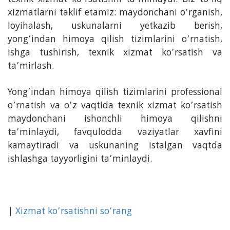
texnik xizmat ko’rsatishni ta’minlaydi. Biz to’liq
xizmatlarni taklif etamiz: maydonchani o’rganish,
loyihalash, uskunalarni yetkazib berish,
yong’indan himoya qilish tizimlarini o’rnatish,
ishga tushirish, texnik xizmat ko’rsatish va
ta’mirlash.
Yong’indan himoya qilish tizimlarini professional
o’rnatish va o’z vaqtida texnik xizmat ko’rsatish
maydonchani ishonchli himoya qilishni
ta’minlaydi, favqulodda vaziyatlar xavfini
kamaytiradi va uskunaning istalgan vaqtda
ishlashga tayyorligini ta’minlaydi.
|
Xizmat ko’rsatishni so’rang