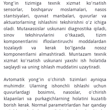
Yong’in tizimiga texnik xizmat ko’rsatish
sensorlar, boshqaruv moslamalari, nasos
stantsiyalari, quvvat manbalari, quvurlar va
aktuatorlarning ishlashini tekshirishni o’z ichiga
oladi. Mutaxassislar uskunani diagnostika qiladi,
sinov tekshiruvlarini o’tkazadi, tizim
komponentlarini ifloslantiruvchi moddalardan
tozalaydi va kerak bo’lganda nosoz
komponentlarni almashtiradi. Muntazam texnik
xizmat ko’rsatish uskunani yaxshi ish holatida
saqlaydi va uning ishlash muddatini uzaytiradi.
Avtomatik yong’in o’chirish tizimlari ayniqsa
muhimdir. Ularning ishonchli ishlashi uchun
quvurlardagi bosimni, nasoslar, o’chirish
klapanlari va purkagichlarning holatini kuzatib
borish kerak. Normal parametrlardan har qanday