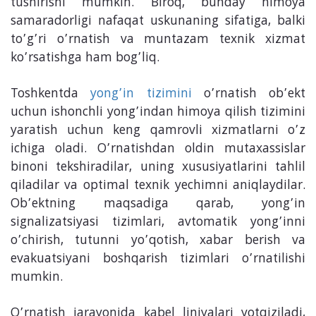
tushirishi mumkin. Biroq, bunday himoya
samaradorligi nafaqat uskunaning sifatiga, balki
to’g’ri o’rnatish va muntazam texnik xizmat
ko’rsatishga ham bog’liq.
Toshkentda
yong’in tizimini
o’rnatish ob’ekt
uchun ishonchli yong’indan himoya qilish tizimini
yaratish uchun keng qamrovli xizmatlarni o’z
ichiga oladi. O’rnatishdan oldin mutaxassislar
binoni tekshiradilar, uning xususiyatlarini tahlil
qiladilar va optimal texnik yechimni aniqlaydilar.
Ob’ektning maqsadiga qarab, yong’in
signalizatsiyasi tizimlari, avtomatik yong’inni
o’chirish, tutunni yo’qotish, xabar berish va
evakuatsiyani boshqarish tizimlari o’rnatilishi
mumkin.
O’rnatish jarayonida kabel liniyalari yotqiziladi,