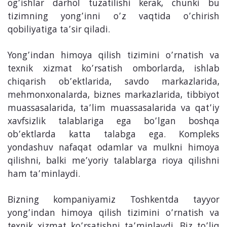
og’ishlar darhol tuzatilishi kerak, chunki bu
tizimning yong’inni o’z vaqtida o’chirish
qobiliyatiga ta’sir qiladi.
Yong’indan himoya qilish tizimini o’rnatish va
texnik xizmat ko’rsatish omborlarda, ishlab
chiqarish ob’ektlarida, savdo markazlarida,
mehmonxonalarda, biznes markazlarida, tibbiyot
muassasalarida, ta’lim muassasalarida va qat’iy
xavfsizlik talablariga ega bo’lgan boshqa
ob’ektlarda katta talabga ega. Kompleks
yondashuv nafaqat odamlar va mulkni himoya
qilishni, balki me’yoriy talablarga rioya qilishni
ham ta’minlaydi.
Bizning kompaniyamiz Toshkentda tayyor
yong’indan himoya qilish tizimini o’rnatish va