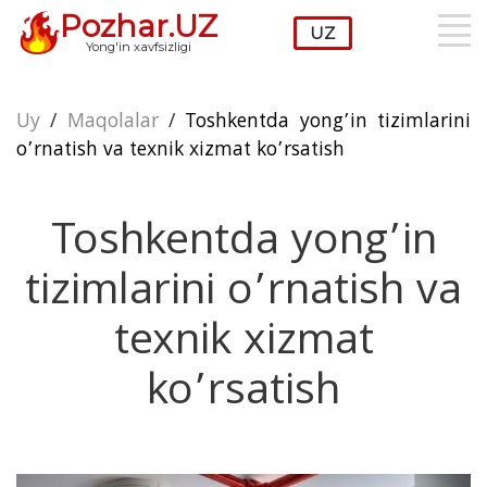
Pozhar.UZ
Yong'in xavfsizligi
Uy
/
Maqolalar
/
Toshkentda yong’in tizimlarini
o’rnatish va texnik xizmat ko’rsatish
Toshkentda yong’in
tizimlarini o’rnatish va
texnik xizmat
ko’rsatish