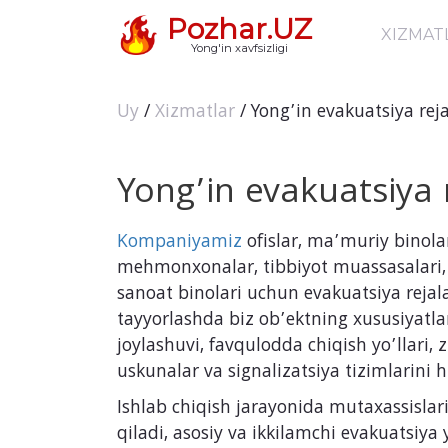
Pozhar.UZ
XIZMAT
Yong'in xavfsizligi
Uy
/
Xizmatlar
/ Yong’in evakuatsiya reja
Yong’in evakuatsiya r
Kompaniyamiz
ofislar, ma’muriy binola
mehmonxonalar, tibbiyot muassasalari, 
sanoat binolari uchun evakuatsiya rejala
tayyorlashda biz ob’ektning xususiyatla
joylashuvi, favqulodda chiqish yo’llari,
uskunalar va signalizatsiya tizimlarini 
Ishlab chiqish jarayonida mutaxassislari
qiladi, asosiy va ikkilamchi evakuatsiya 