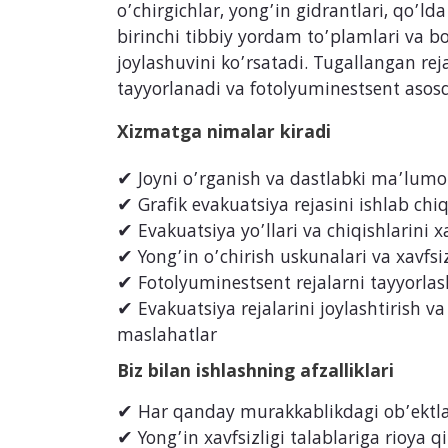
o’chirgichlar, yong’in gidrantlari, qo’ld
birinchi tibbiy yordam to’plamlari va bo
joylashuvini ko’rsatadi. Tugallangan re
tayyorlanadi va fotolyuminestsent asosd
Xizmatga nimalar kiradi
✔ Joyni o’rganish va dastlabki ma’lumot
✔ Grafik evakuatsiya rejasini ishlab chi
✔ Evakuatsiya yo’llari va chiqishlarini x
✔ Yong’in o’chirish uskunalari va xavfsiz
✔ Fotolyuminestsent rejalarni tayyorlas
✔ Evakuatsiya rejalarini joylashtirish v
maslahatlar
Biz bilan ishlashning afzalliklari
✔ Har qanday murakkablikdagi ob’ektlar
✔ Yong’in xavfsizligi talablariga rioya qi