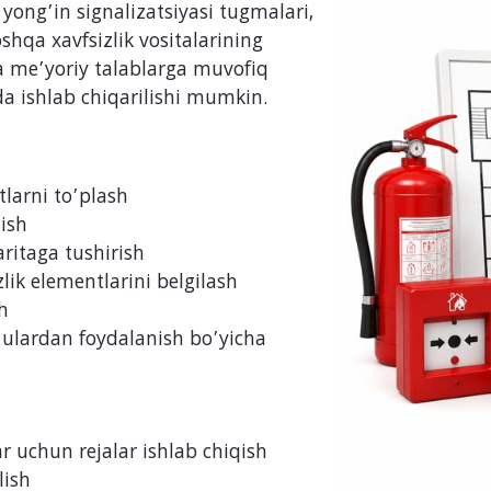
a yong’in signalizatsiyasi tugmalari,
shqa xavfsizlik vositalarining
ja me’yoriy talablarga muvofiq
a ishlab chiqarilishi mumkin.
larni to’plash
qish
aritaga tushirish
lik elementlarini belgilash
h
a ulardan foydalanish bo’yicha
 uchun rejalar ishlab chiqish
lish