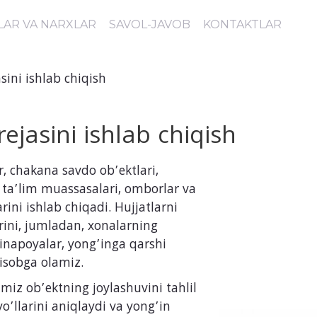
LAR VA NARXLAR
SAVOL-JAVOB
KONTAKTLAR
sini ishlab chiqish
ejasini ishlab chiqish
r, chakana savdo ob’ektlari,
ta’lim muassasalari, omborlar va
rini ishlab chiqadi. Hujjatlarni
rini, jumladan, xonalarning
 zinapoyalar, yong’inga qarshi
hisobga olamiz.
miz ob’ektning joylashuvini tahlil
yo’llarini aniqlaydi va yong’in