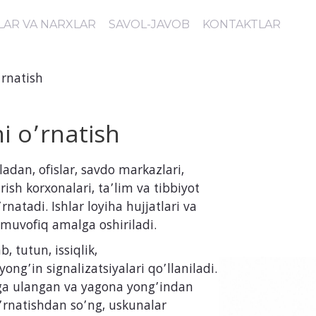
LAR VA NARXLAR
SAVOL-JAVOB
KONTAKTLAR
’rnatish
i o’rnatish
ladan, ofislar, savdo markazlari,
sh korxonalari, ta’lim va tibbiyot
natadi. Ishlar loyiha hujjatlari va
 muvofiq amalga oshiriladi.
, tutun, issiqlik,
ng’in signalizatsiyalari qo’llaniladi.
iga ulangan va yagona yong’indan
O’rnatishdan so’ng, uskunalar