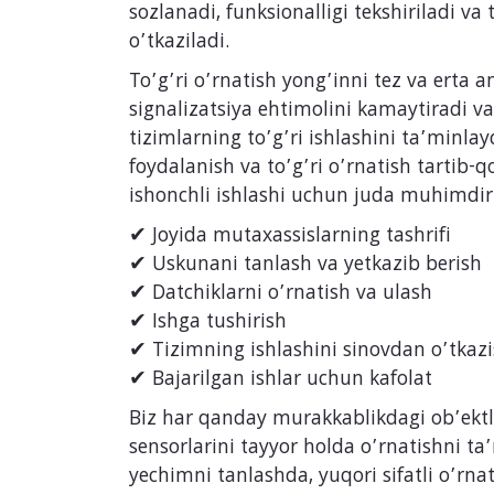
sozlanadi, funksionalligi tekshiriladi va
o’tkaziladi.
To’g’ri o’rnatish yong’inni tez va erta a
signalizatsiya ehtimolini kamaytiradi v
tizimlarning to’g’ri ishlashini ta’minlay
foydalanish va to’g’ri o’rnatish tartib-q
ishonchli ishlashi uchun juda muhimdir
✔ Joyida mutaxassislarning tashrifi
✔ Uskunani tanlash va yetkazib berish
✔ Datchiklarni o’rnatish va ulash
✔ Ishga tushirish
✔ Tizimning ishlashini sinovdan o’tkaz
✔ Bajarilgan ishlar uchun kafolat
Biz har qanday murakkablikdagi ob’ektl
sensorlarini tayyor holda o’rnatishni ta
yechimni tanlashda, yuqori sifatli o’rna