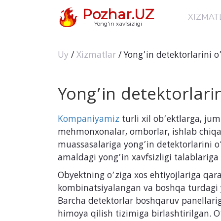
Pozhar.UZ
XIZMAT
Yong'in xavfsizligi
Uy
/
Xizmatlar
/ Yong’in detektorlarini o
Yong’in detektorlarin
Kompaniyamiz
turli xil ob’ektlarga, jum
mehmonxonalar, omborlar, ishlab chiqari
muassasalariga yong’in detektorlarini o’r
amaldagi yong’in xavfsizligi talablariga
Obyektning o’ziga xos ehtiyojlariga qarab
kombinatsiyalangan va boshqa turdagi yo
Barcha detektorlar boshqaruv panellar
himoya qilish tizimiga birlashtirilgan. 