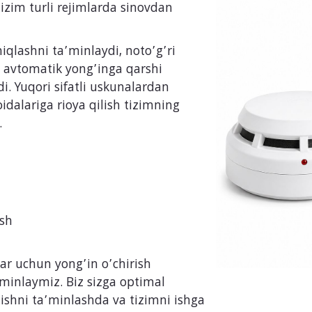
 tizim turli rejimlarda sinovdan
niqlashni ta’minlaydi, noto’g’ri
a avtomatik yong’inga qarshi
di. Yuqori sifatli uskunalardan
oidalariga rioya qilish tizimning
.
ish
ar uchun yong’in o’chirish
’minlaymiz. Biz sizga optimal
tishni ta’minlashda va tizimni ishga