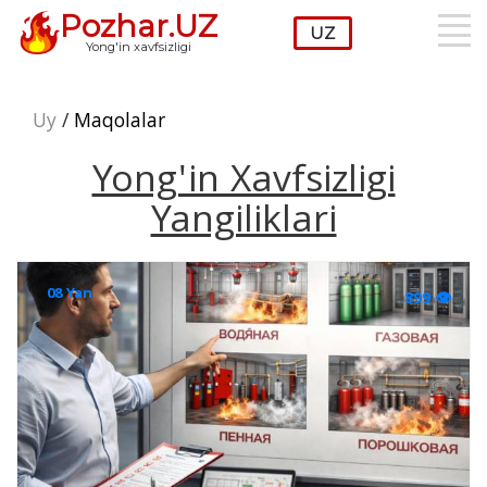
Pozhar.UZ
Yong'in xavfsizligi
Uy
/
Maqolalar
Yong'in Xavfsizligi
Yangiliklari
08 Yan
899 👁