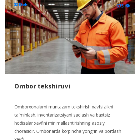
02 Dek
675 👁
Ombor tekshiruvi
Omborxonalarni muntazam tekshirish xavfsizlikni
ta’minlash, inventarizatsiyani saqlash va baxtsiz
hodisalar xavfini minimallashtirishning asosiy
chorasidir. Omborlarda ko’pincha yong’in va portlash