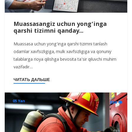
Muassasangiz uchun yong’inga
qarshi tizimni qanday...
Muassasa uchun yong’inga qarshi tizimni tanlash
odamlar xavfsizligiga, mulk xavfsizligiga va qonuniy
talablarga rioya qilishga bevosita ta’sir qiluvchi muhim
vazifadir....
ЧИТАТЬ ДАЛЬШЕ
05 Yan
894 👁