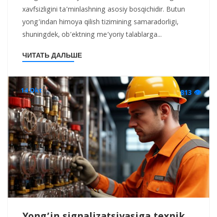
xavfsizligini ta’minlashning asosiy bosqichidir. Butun
yong’indan himoya qilish tizimining samaradorligi,
shuningdek, ob’ektning me’yoriy talablarga...
ЧИТАТЬ ДАЛЬШЕ
14 Okt
813 👁