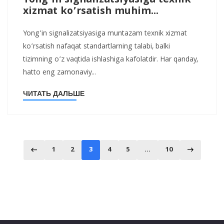
Yong’in signalizatsiyasiga texnik
xizmat ko’rsatish muhim...
Yong’in signalizatsiyasiga muntazam texnik xizmat
ko’rsatish nafaqat standartlarning talabi, balki
tizimning o’z vaqtida ishlashiga kafolatdir. Har qanday,
hatto eng zamonaviy...
ЧИТАТЬ ДАЛЬШЕ
1
2
3
4
5
…
10