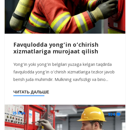
Favqulodda yong’in o’chirish
xizmatlariga murojaat qilish
Yong’in yoki yong’in belgilari yuzaga kelgan taqdirda
favqulodda yong’in o’chirish xizmatlariga tezkor javob
berish juda muhimdir. Mulkning xavfsizligi va bino...
ЧИТАТЬ ДАЛЬШЕ
25 Dek
934 👁