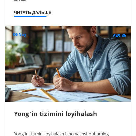
xavfi...
ЧИТАТЬ ДАЛЬШЕ
06 Noy
645 👁
Yong’in tizimini loyihalash
Yong’in tizimini loyihalash bino va inshootlarning