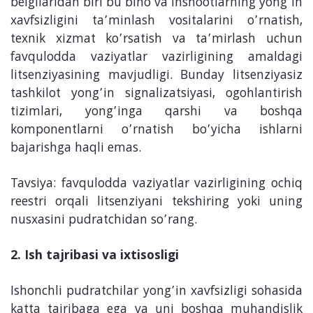
belgilaridan biri bu bino va inshootlarning yong’in
xavfsizligini ta’minlash vositalarini o’rnatish,
texnik xizmat ko’rsatish va ta’mirlash uchun
favqulodda vaziyatlar vazirligining amaldagi
litsenziyasining mavjudligi. Bunday litsenziyasiz
tashkilot yong’in signalizatsiyasi, ogohlantirish
tizimlari, yong’inga qarshi va boshqa
komponentlarni o’rnatish bo’yicha ishlarni
bajarishga haqli emas.
Tavsiya: favqulodda vaziyatlar vazirligining ochiq
reestri orqali litsenziyani tekshiring yoki uning
nusxasini pudratchidan so’rang.
2. Ish tajribasi va ixtisosligi
Ishonchli pudratchilar yong’in xavfsizligi sohasida
katta tajribaga ega va uni boshqa muhandislik