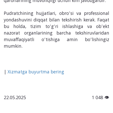
qarorlarining muvofiqligi uchun kim javobgardir.
Pudratchining hujjatlari, obro’si va professional
yondashuvini diqqat bilan tekshirish kerak. Faqat
bu holda, tizim to’g’ri ishlashiga va ob’ekt
nazorat organlarining barcha tekshiruvlaridan
muvaffaqiyatli o’tishiga amin bo’lishingiz
mumkin.
|
Xizmatga buyurtma bering
22.05.2025
1 048 👁