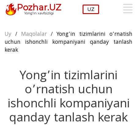
Pozhar.UZ
Yong'in xavfsizligi
Uy
/
Maqolalar
/
Yong’in tizimlarini o’rnatish
uchun ishonchli kompaniyani qanday tanlash
kerak
Yong’in tizimlarini
o’rnatish uchun
ishonchli kompaniyani
qanday tanlash kerak