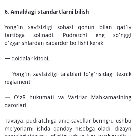
6. Amaldagi standartlarni bilish
Yong’in xavfsizligi sohasi qonun bilan qat’iy
tartibga solinadi. Pudratchi eng so’nggi
o’zgarishlardan xabardor bo’lishi kerak:
qoidalar kitobi;
Yong’in xavfsizligi talablari to’g’risidagi texnik
reglament;
O’zR hukumati va Vazirlar Mahkamasining
qarorlari.
Tavsiya: pudratchiga aniq savollar bering-u ushbu
me’yorlarni ishda qanday hisobga oladi, dizayn