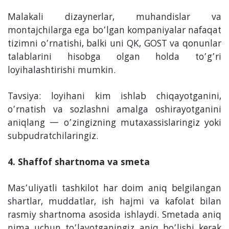
Malakali dizaynerlar, muhandislar va
montajchilarga ega bo’lgan kompaniyalar nafaqat
tizimni o’rnatishi, balki uni QK, GOST va qonunlar
talablarini hisobga olgan holda to’g’ri
loyihalashtirishi mumkin.
Tavsiya: loyihani kim ishlab chiqayotganini,
o’rnatish va sozlashni amalga oshirayotganini
aniqlang — o’zingizning mutaxassislaringiz yoki
subpudratchilaringiz.
4. Shaffof shartnoma va smeta
Mas’uliyatli tashkilot har doim aniq belgilangan
shartlar, muddatlar, ish hajmi va kafolat bilan
rasmiy shartnoma asosida ishlaydi. Smetada aniq
nima uchun to’layotganingiz aniq bo’lishi kerak