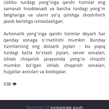
Ushbu turdagi yong’inga qarshi tizimlar eng
samarali hisoblanadi va barcha turdagi yong’in
belgilariga va ularni yo’q qilishga shoshilinch
javob berishga ixtisoslashgan.
Avtomatik yong’inga qarshi tizimlar deyarli har
qanday xonaga o’rnatilishi mumkin. Bunday
tizimlarning eng dolzarb joylari – bu yopiq
turdagi katta to’xtash joylari, server xonalari,
ishlab chiqarish jarayonida yong’in chiqishi
mumkin bo’lgan ishlab chiqarish xonalari,
hujjatlar arxivlari va boshqalar.
938 👁
Reshenie.UZ
kompaniyalar guruhi