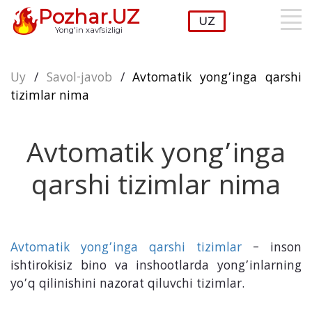
Pozhar.UZ
Yong'in xavfsizligi
Uy
/
Savol-javob
/
Avtomatik yong’inga qarshi
tizimlar nima
Avtomatik yong’inga
qarshi tizimlar nima
Avtomatik yong’inga qarshi tizimlar
– inson
ishtirokisiz bino va inshootlarda yong’inlarning
yo’q qilinishini nazorat qiluvchi tizimlar.