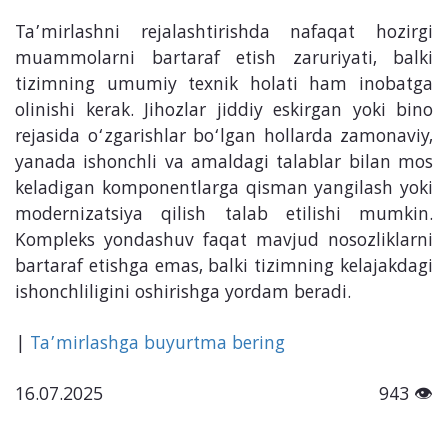
Ta’mirlashni rejalashtirishda nafaqat hozirgi
muammolarni bartaraf etish zaruriyati, balki
tizimning umumiy texnik holati ham inobatga
olinishi kerak. Jihozlar jiddiy eskirgan yoki bino
rejasida o‘zgarishlar bo‘lgan hollarda zamonaviy,
yanada ishonchli va amaldagi talablar bilan mos
keladigan komponentlarga qisman yangilash yoki
modernizatsiya qilish talab etilishi mumkin.
Kompleks yondashuv faqat mavjud nosozliklarni
bartaraf etishga emas, balki tizimning kelajakdagi
ishonchliligini oshirishga yordam beradi.
|
Ta’mirlashga
buyurtma
bering
16.07.2025
943 👁