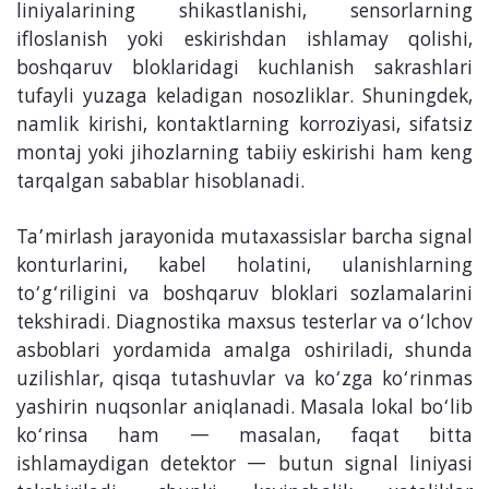
liniyalarining shikastlanishi, sensorlarning
ifloslanish yoki eskirishdan ishlamay qolishi,
boshqaruv bloklaridagi kuchlanish sakrashlari
tufayli yuzaga keladigan nosozliklar. Shuningdek,
namlik kirishi, kontaktlarning korroziyasi, sifatsiz
montaj yoki jihozlarning tabiiy eskirishi ham keng
tarqalgan sabablar hisoblanadi.
Ta’mirlash jarayonida mutaxassislar barcha signal
konturlarini, kabel holatini, ulanishlarning
to‘g‘riligini va boshqaruv bloklari sozlamalarini
tekshiradi. Diagnostika maxsus testerlar va o‘lchov
asboblari yordamida amalga oshiriladi, shunda
uzilishlar, qisqa tutashuvlar va ko‘zga ko‘rinmas
yashirin nuqsonlar aniqlanadi. Masala lokal bo‘lib
ko‘rinsa ham — masalan, faqat bitta
ishlamaydigan detektor — butun signal liniyasi