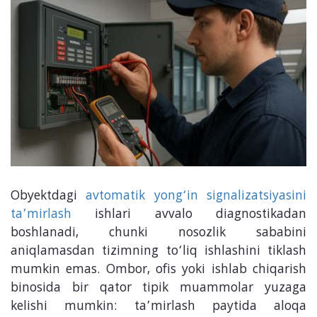
Obyektdagi
avtomatik yong‘in signalizatsiyasini
ta’mirlash
ishlari avvalo diagnostikadan
boshlanadi, chunki nosozlik sababini
aniqlamasdan tizimning to‘liq ishlashini tiklash
mumkin emas. Ombor, ofis yoki ishlab chiqarish
binosida bir qator tipik muammolar yuzaga
kelishi mumkin: ta’mirlash paytida aloqa