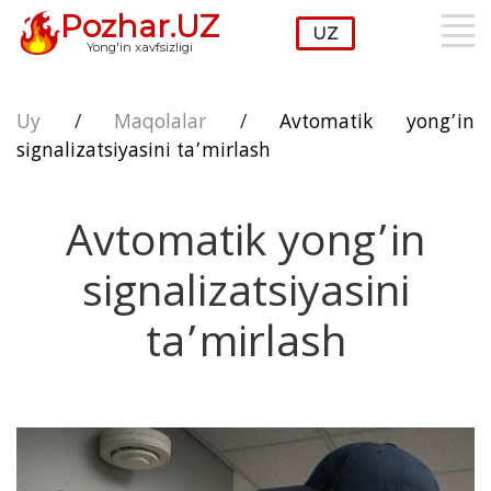
Pozhar.UZ
Yong'in xavfsizligi
Uy
/
Maqolalar
/
Avtomatik yong’in
signalizatsiyasini ta’mirlash
Avtomatik yong’in
signalizatsiyasini
ta’mirlash