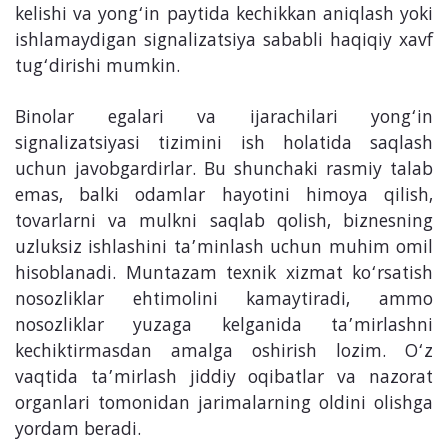
kelishi va yong‘in paytida kechikkan aniqlash yoki
ishlamaydigan signalizatsiya sababli haqiqiy xavf
tug‘dirishi mumkin.
Binolar egalari va ijarachilari yong‘in
signalizatsiyasi tizimini ish holatida saqlash
uchun javobgardirlar. Bu shunchaki rasmiy talab
emas, balki odamlar hayotini himoya qilish,
tovarlarni va mulkni saqlab qolish, biznesning
uzluksiz ishlashini ta’minlash uchun muhim omil
hisoblanadi. Muntazam texnik xizmat ko‘rsatish
nosozliklar ehtimolini kamaytiradi, ammo
nosozliklar yuzaga kelganida ta’mirlashni
kechiktirmasdan amalga oshirish lozim. O‘z
vaqtida ta’mirlash jiddiy oqibatlar va nazorat
organlari tomonidan jarimalarning oldini olishga
yordam beradi.