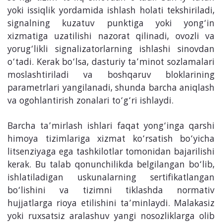
yoki issiqlik yordamida ishlash holati tekshiriladi,
signalning kuzatuv punktiga yoki yong‘in
xizmatiga uzatilishi nazorat qilinadi, ovozli va
yorug‘likli signalizatorlarning ishlashi sinovdan
o‘tadi. Kerak bo‘lsa, dasturiy ta’minot sozlamalari
moslashtiriladi va boshqaruv bloklarining
parametrlari yangilanadi, shunda barcha aniqlash
va ogohlantirish zonalari to‘g‘ri ishlaydi.
Barcha ta’mirlash ishlari faqat yong‘inga qarshi
himoya tizimlariga xizmat ko‘rsatish bo‘yicha
litsenziyaga ega tashkilotlar tomonidan bajarilishi
kerak. Bu talab qonunchilikda belgilangan bo‘lib,
ishlatiladigan uskunalarning sertifikatlangan
bo‘lishini va tizimni tiklashda normativ
hujjatlarga rioya etilishini ta’minlaydi. Malakasiz
yoki ruxsatsiz aralashuv yangi nosozliklarga olib