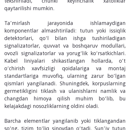
tekshiriladi, chunki keyinchalik xatoliklar
qaytarilishi mumkin.
Ta’mirlash jarayonida ishlamaydigan
komponentlar almashtiriladi: tutun yoki issiqlik
detektorlari, qo‘l bilan ishga tushiriladigan
signalizatorlar, quvvat va boshqaruv modullari,
ovozli signalizatorlar va yorug‘lik ko‘rsatkichlari.
Kabel liniyalari shikastlangan hollarda, o‘t
o‘chirish xavfsizligi qoidalariga va montaj
standartlariga muvofiq, ularning zarur bo‘lgan
qismlari yangilanadi. Shuningdek, korpuslarning
germetikligini tiklash va ulanishlarni namlik va
changdan himoya qilish muhim bo‘lib, bu
kelajakdagi nosozliklarning oldini oladi.
Barcha elementlar yangilanib yoki tiklangandan
so‘ng, tizim to‘liq sinovdan o‘tadi. Sun’iy tutun